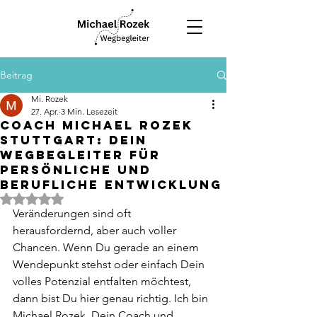
Beitrag
Mi. Rozek
27. Apr.
3 Min. Lesezeit
Coach Michael Rozek
Stuttgart: Dein
Wegbegleiter für
persönliche und
berufliche Entwicklung
Mit NaN von 5 Sternen bewertet.
Veränderungen sind oft 
herausfordernd, aber auch voller 
Chancen. Wenn Du gerade an einem 
Wendepunkt stehst oder einfach Dein 
volles Potenzial entfalten möchtest, 
dann bist Du hier genau richtig. Ich bin 
Michael Rozek, Dein Coach und 