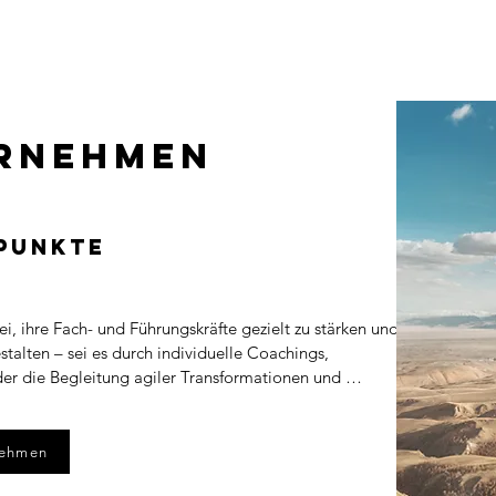
öglich
ernehmen
punkte
, ihre Fach- und Führungskräfte gezielt zu stärken und 
alten – sei es durch individuelle Coachings, 
 die Begleitung agiler Transformationen und 
 Angebot richtet sich an Unternehmen, die ihre 
en Situationen unterstützen, Wandel erfolgreich gestalten 
tschätzende Arbeitskultur etablieren möchten. Alle Formate 
nehmen
 möglich.