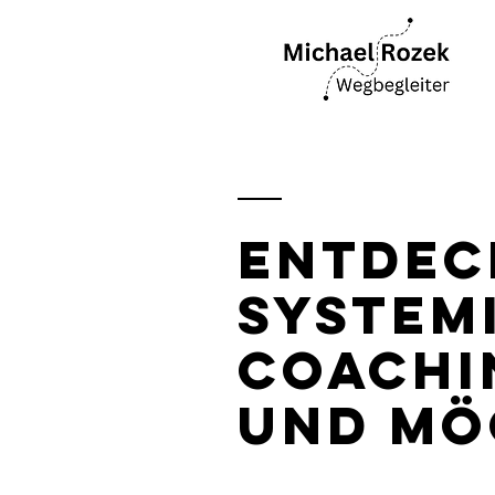
Entdec
system
Coachi
und Mö