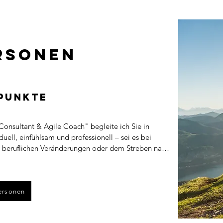
rsonen
punkte
Consultant & Agile Coach" begleite ich Sie in 
uell, einfühlsam und professionell – sei es bei 
 beruflichen Veränderungen oder dem Streben nach 
e. Mein Angebot steht Ihnen dabei sowohl vor Ort 
gung.  Karriereplanung und berufliche 
ektiven schaffen

ersonen
nt

ränderung
