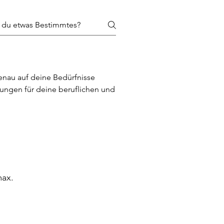
ennen
genau auf deine Bedürfnisse
sungen für deine beruflichen und
in
emen
max.