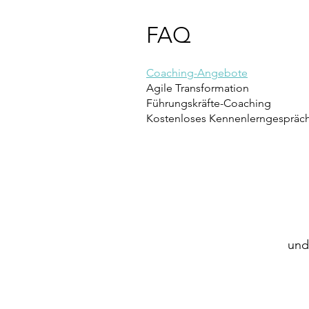
FAQ
Coaching-Angebote
Agile Transformation
Lern
Führungskräfte-Coaching
Kostenloses Kennenlerngespräc
K
wel
und