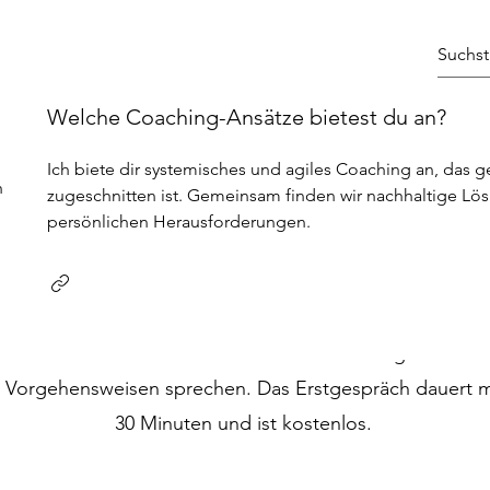
Welche Coaching-Ansätze bietest du an?
en wir uns k
Ich biete dir systemisches und agiles Coaching an, das 
h
zugeschnitten ist. Gemeinsam finden wir nachhaltige Lö
persönlichen Herausforderungen.
ontaktieren Sie mich für ein telefonisches Erstgespräch, 
chem wir uns kurz kennenlernen und über mögliche Th
 Vorgehensweisen sprechen. Das Erstgespräch dauert 
30 Minuten und ist kostenlos.